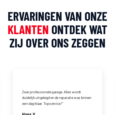
ERVARINGEN VAN ONZE
KLANTEN
ONTDEK WAT
ZIJ OVER ONS ZEGGEN
eer professionele garage. Alles wordt
Ik ben supe
uidelijk uitgelegd en de reparatie was binnen
hier. Snel, 
en dag klaar. Topservice!"
een aanrade
Sandra K.
ans V.